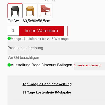
Farbton
- Material Polypropylen / Farbe Anthrazit
Farbton
- Material Polypropylen / Farbe Senape 
Farbton
- Material Polypropylen Farbe C
Größe:
60,5x80x58,5cm
In den Warenkorb
1
Menge 11: Lieferzeit bis zu 5 Werktage
Produktbeschreibung
Vor Ort besichtigen
Ausstellung Rogg Discount Balingen
1 weitere Filiale(n)
Ausstellung Möbel Rogg Balingen
Ausstellung Rogg & Roll Balingen
Top Google Händlerbewertung
Ausstellung Rogg & Roll Reutlingen
Ausstellung Möbel Rogg Reutlingen
33 Tage kostenfreie Rückgabe