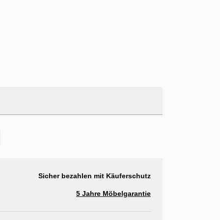
Senf
orallo
Sicher bezahlen mit Käuferschutz
5 Jahre Möbelgarantie