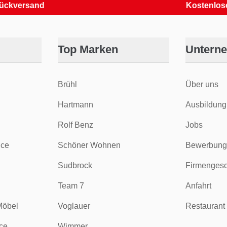
sand
Kostenlose Retou
Top Marken
Untern
Brühl
Über uns
Hartmann
Ausbildung
Rolf Benz
Jobs
ice
Schöner Wohnen
Bewerbung
Sudbrock
Firmengesc
Team 7
Anfahrt
Möbel
Voglauer
Restaurant 
ce
Wimmer