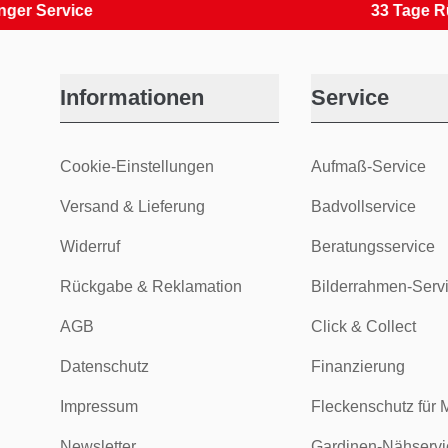
rvice
33 Tage Rückver
Informationen
Service
Cookie-Einstellungen
Aufmaß-Service
Versand & Lieferung
Badvollservice
Widerruf
Beratungsservice
Rückgabe & Reklamation
Bilderrahmen-Serv
AGB
Click & Collect
Datenschutz
Finanzierung
Impressum
Fleckenschutz für 
Newsletter
Gardinen-Nähservi