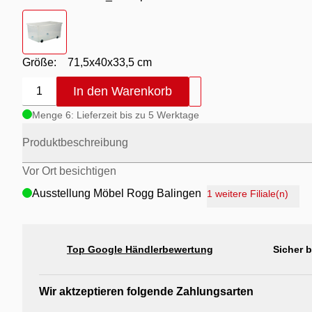
Farbton
- 00096_Transparent
Größe:
71,5x40x33,5 cm
In den Warenkorb
1
Menge 6: Lieferzeit bis zu 5 Werktage
Produktbeschreibung
Vor Ort besichtigen
Ausstellung Möbel Rogg Balingen
1 weitere Filiale(n)
Ausstellung Rogg Discount Balingen
Ausstellung Rogg & Roll Balingen
Top Google Händlerbewertung
Sicher 
Ausstellung Rogg & Roll Reutlingen
Ausstellung Möbel Rogg Reutlingen
Wir aktzeptieren folgende Zahlungsarten