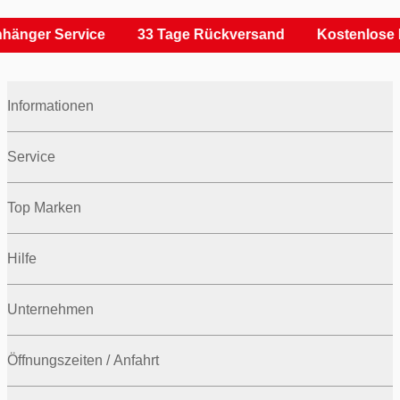
hänger Service
33 Tage Rückversand
Kostenlose 
Informationen
Service
Top Marken
Hilfe
Unternehmen
Öffnungszeiten / Anfahrt