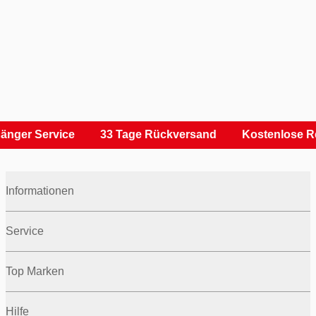
änger Service
33 Tage Rückversand
Kostenlose Re
Informationen
Service
Top Marken
Hilfe