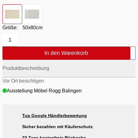
Farbton
- cashmere
Farbton
- french linen
Größe:
50x80cm
1
In den Warenkorb
Produktbeschreibung
Vor Ort besichtigen
Ausstellung Möbel Rogg Balingen
Top Google Händlerbewertung
Sicher bezahlen mit Käuferschutz
33 Tage kostenfreie Rückgabe