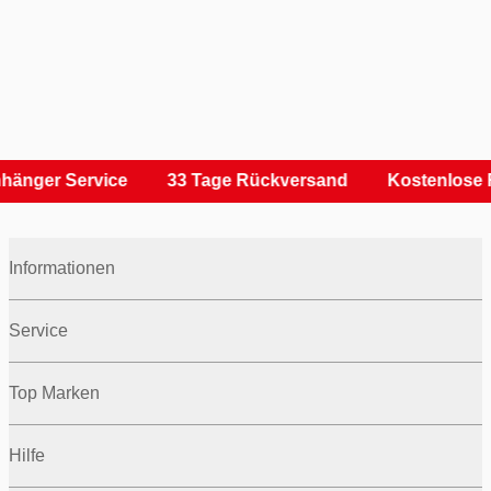
hänger Service
33 Tage Rückversand
Kostenlose 
Informationen
Service
Top Marken
Hilfe