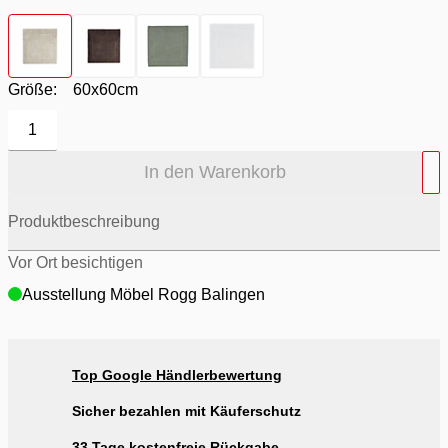
Farbton
- Desert
Farbton
- Pecan
Farbton
- Thyme
Farbton
- weiß
Größe:
60x60cm
1
In den Warenkorb
Produktbeschreibung
Vor Ort besichtigen
Ausstellung Möbel Rogg Balingen
Top Google Händlerbewertung
Sicher bezahlen mit Käuferschutz
33 Tage kostenfreie Rückgabe