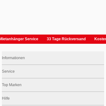
ietanhänger Service
33 Tage Rückversand
Kosten
Informationen
Service
Top Marken
Hilfe