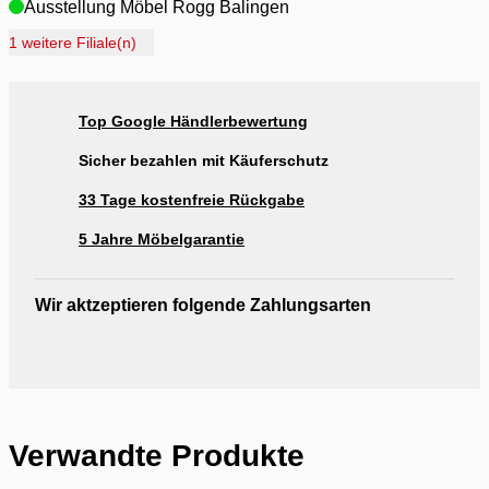
Ausstellung Möbel Rogg Balingen
Ausstellung Rogg Discount Balingen
1 weitere Filiale(n)
Ausstellung Rogg & Roll Balingen
Ausstellung Rogg & Roll Reutlingen
Top Google Händlerbewertung
Ausstellung Möbel Rogg Reutlingen
Sicher bezahlen mit Käuferschutz
33 Tage kostenfreie Rückgabe
5 Jahre Möbelgarantie
Wir aktzeptieren folgende Zahlungsarten
Verwandte Produkte