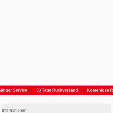
änger Service
33 Tage Rückversand
Kostenlose R
Informationen