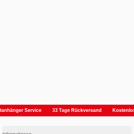
tanhänger Service
33 Tage Rückversand
Kostenlos