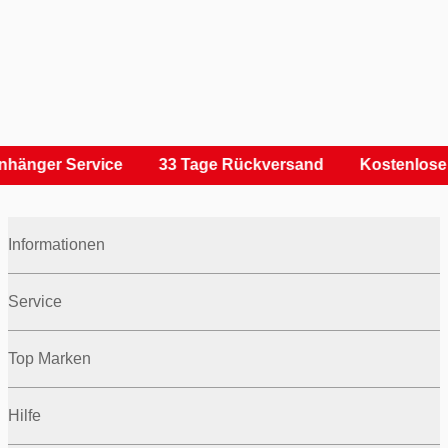
nhänger Service
33 Tage Rückversand
Kostenlose 
Informationen
Service
Top Marken
Hilfe