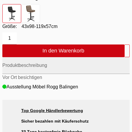
Farbton
- Bezug Boston Anthrazit / Gestell Schwarz
Farbton
- Bezug Boston Taupe / Gestell Schwarz
Größe:
43x98-119x57cm
1
In den Warenkorb
Produktbeschreibung
Vor Ort besichtigen
Ausstellung Möbel Rogg Balingen
Top Google Händlerbewertung
Sicher bezahlen mit Käuferschutz
33 Tage kostenfreie Rückgabe