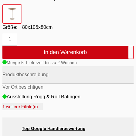
Farbton
- braun Aberta poliert keramisch
Größe:
80x105x80cm
1
In den Warenkorb
Menge 5: Lieferzeit bis zu 2 Wochen
Produktbeschreibung
Vor Ort besichtigen
Ausstellung Rogg & Roll Balingen
Ausstellung Rogg Discount Balingen
1 weitere Filiale(n)
Ausstellung Möbel Rogg Balingen
Ausstellung Rogg & Roll Reutlingen
Top Google Händlerbewertung
Ausstellung Möbel Rogg Reutlingen