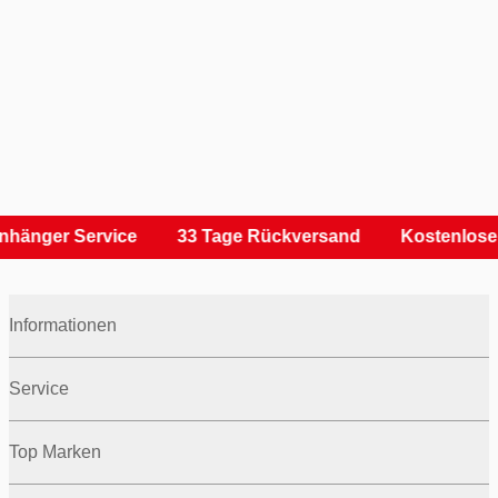
nhänger Service
33 Tage Rückversand
Kostenlose 
Informationen
Service
Top Marken