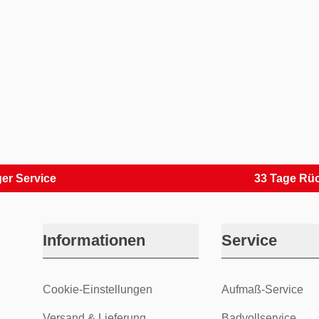
rvice
33 Tage Rückver
Informationen
Service
Cookie-Einstellungen
Aufmaß-Service
Versand & Lieferung
Badvollservice