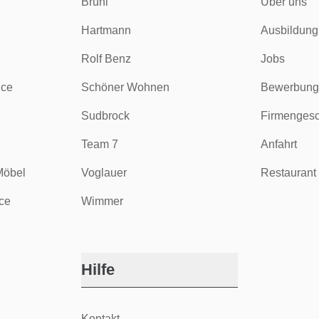
Brühl
Über uns
Hartmann
Ausbildung
Rolf Benz
Jobs
ice
Schöner Wohnen
Bewerbung
Sudbrock
Firmengesc
Team 7
Anfahrt
Möbel
Voglauer
Restaurant 
ce
Wimmer
Hilfe
Kontakt