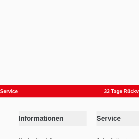
e
33 Tage Rückversand
Informationen
Service