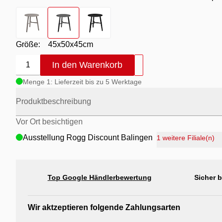
Farbton
- Aluminium / khaki / Tische Aluminium Khaki
Farbton
- Aluminium Anthrazit / Gestell Anthrazit /
Farbton
- Aluminium Schwarz
Größe:
45x50x45cm
In den Warenkorb
1
Menge 1: Lieferzeit bis zu 5 Werktage
Produktbeschreibung
Vor Ort besichtigen
Ausstellung Rogg Discount Balingen
1 weitere Filiale(n)
Ausstellung Möbel Rogg Balingen
Ausstellung Rogg & Roll Balingen
Top Google Händlerbewertung
Sicher 
Ausstellung Rogg & Roll Reutlingen
Ausstellung Möbel Rogg Reutlingen
Wir aktzeptieren folgende Zahlungsarten