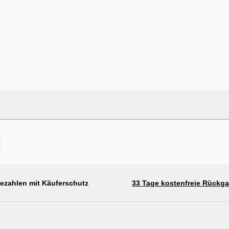
 Tischplatte Anthrazit
bezahlen mit Käuferschutz
33 Tage kostenfreie Rückg