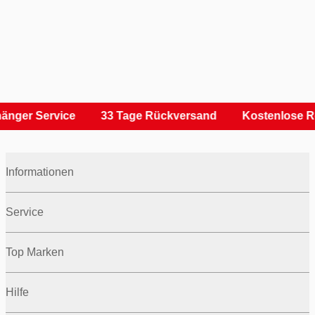
änger Service
33 Tage Rückversand
Kostenlose R
Informationen
Service
Top Marken
Hilfe