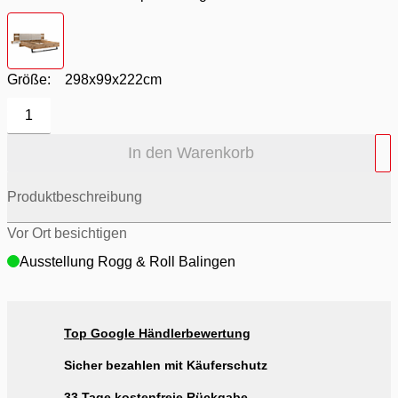
Farbton
- Weiß / Korpus Viking Oak hell
Größe:
298x99x222cm
1
In den Warenkorb
Produktbeschreibung
Vor Ort besichtigen
Ausstellung Rogg & Roll Balingen
Top Google Händlerbewertung
Sicher bezahlen mit Käuferschutz
33 Tage kostenfreie Rückgabe