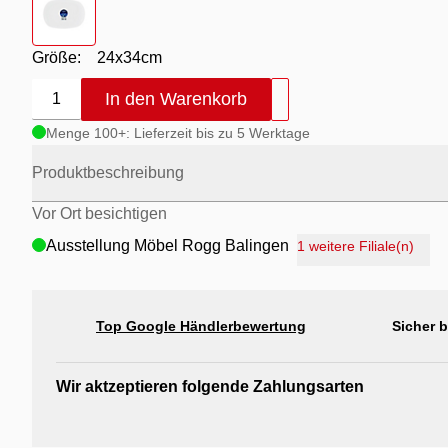
Größe:
24x34cm
In den Warenkorb
1
Menge 100+: Lieferzeit bis zu 5 Werktage
Produktbeschreibung
Vor Ort besichtigen
Ausstellung Möbel Rogg Balingen
1 weitere Filiale(n)
Ausstellung Rogg Discount Balingen
Ausstellung Rogg & Roll Balingen
Top Google Händlerbewertung
Sicher 
Ausstellung Rogg & Roll Reutlingen
Ausstellung Möbel Rogg Reutlingen
Wir aktzeptieren folgende Zahlungsarten