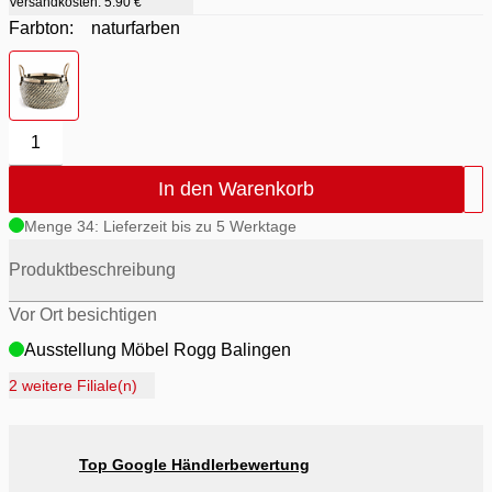
Versandkosten:
5.90 €
Farbton:
naturfarben
Farbton
- naturfarben
1
In den Warenkorb
Menge 34: Lieferzeit bis zu 5 Werktage
Produktbeschreibung
Vor Ort besichtigen
Ausstellung Möbel Rogg Balingen
Ausstellung Rogg Discount Balingen
2 weitere Filiale(n)
Ausstellung Rogg & Roll Balingen
Ausstellung Rogg & Roll Reutlingen
Top Google Händlerbewertung
Ausstellung Möbel Rogg Reutlingen