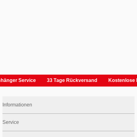
hänger Service
33 Tage Rückversand
Kostenlose 
Informationen
Service