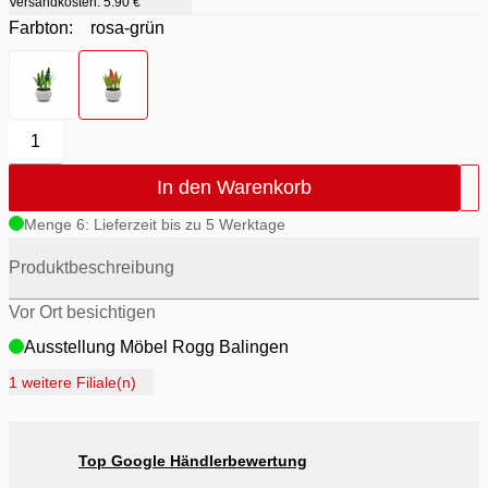
Versandkosten:
5.90 €
Farbton:
rosa-grün
Farbton
- blau-grün
Farbton
- rosa-grün
1
In den Warenkorb
Menge 6: Lieferzeit bis zu 5 Werktage
Produktbeschreibung
Vor Ort besichtigen
Ausstellung Möbel Rogg Balingen
Ausstellung Rogg Discount Balingen
1 weitere Filiale(n)
Ausstellung Rogg & Roll Balingen
Ausstellung Rogg & Roll Reutlingen
Top Google Händlerbewertung
Ausstellung Möbel Rogg Reutlingen