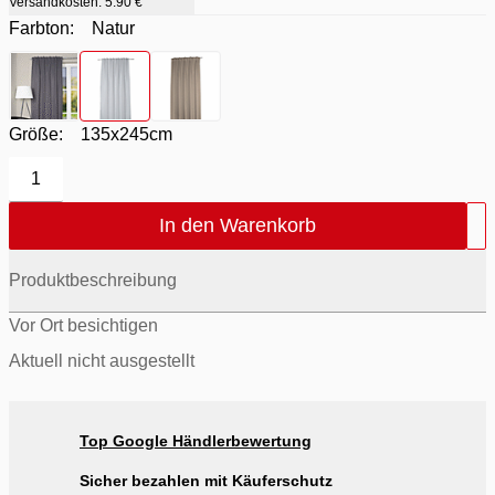
Versandkosten:
5.90 €
Farbton:
Natur
Farbton
- Anthrazit
Farbton
- Natur
Farbton
- Taupe
Größe:
135x245cm
1
In den Warenkorb
Produktbeschreibung
Vor Ort besichtigen
Aktuell nicht ausgestellt
Top Google Händlerbewertung
Sicher bezahlen mit Käuferschutz