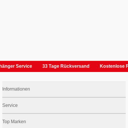
änger Service
33 Tage Rückversand
Kostenlose R
Informationen
Service
Top Marken