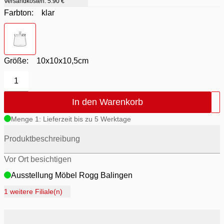
Versandkosten:
5.90 €
Farbton:
klar
Farbton
- klar
Größe:
10x10x10,5cm
1
In den Warenkorb
Menge 1: Lieferzeit bis zu 5 Werktage
Produktbeschreibung
Vor Ort besichtigen
Ausstellung Möbel Rogg Balingen
Ausstellung Rogg Discount Balingen
1 weitere Filiale(n)
Ausstellung Rogg & Roll Balingen
Ausstellung Rogg & Roll Reutlingen