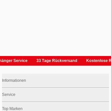
änger Service
33 Tage Rückversand
Kostenlose R
Informationen
Service
Top Marken