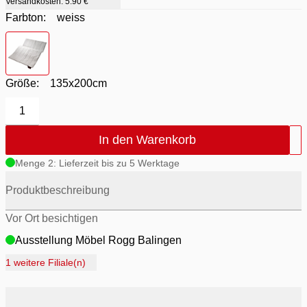
Versandkosten:
5.90 €
Farbton:
weiss
Farbton
- weiss
Größe:
135x200cm
1
In den Warenkorb
Menge 2: Lieferzeit bis zu 5 Werktage
Produktbeschreibung
Vor Ort besichtigen
Ausstellung Möbel Rogg Balingen
Ausstellung Rogg Discount Balingen
1 weitere Filiale(n)
Ausstellung Rogg & Roll Balingen
Ausstellung Rogg & Roll Reutlingen