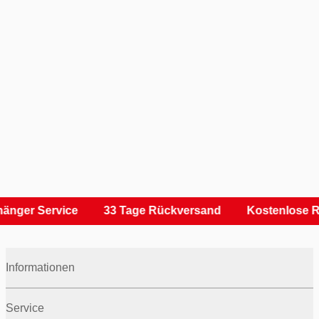
änger Service
33 Tage Rückversand
Kostenlose R
Informationen
Service