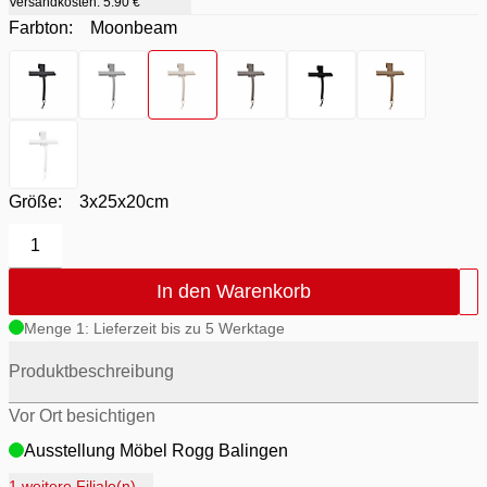
Versandkosten:
5.90 €
Farbton:
Moonbeam
Farbton
- Magnet
Farbton
- Micro Chip
Farbton
- Moonbeam
Farbton
- Satellite
Farbton
- Schwarz
Farbton
- Tan
Farbton
- Weiß
Größe:
3x25x20cm
1
In den Warenkorb
Menge 1: Lieferzeit bis zu 5 Werktage
Produktbeschreibung
Vor Ort besichtigen
Ausstellung Möbel Rogg Balingen
Ausstellung Rogg Discount Balingen
1 weitere Filiale(n)