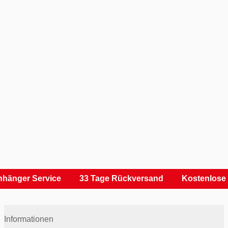
hänger Service
33 Tage Rückversand
Kostenlose 
Informationen