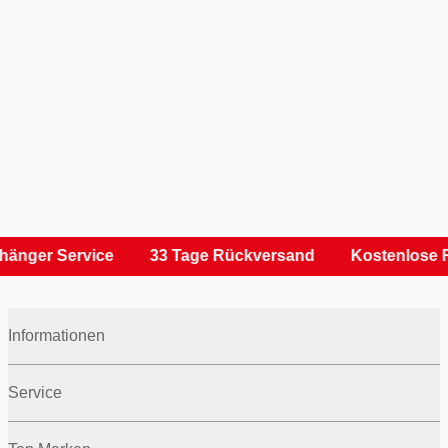
hänger Service
33 Tage Rückversand
Kostenlose R
Informationen
Service