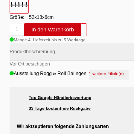
Größe:
52x13x6cm
In den Warenkorb
1
Menge 4: Lieferzeit bis zu 5 Werktage
Produktbeschreibung
Vor Ort besichtigen
Ausstellung Rogg & Roll Balingen
1 weitere Filiale(n)
Ausstellung Rogg Discount Balingen
Ausstellung Möbel Rogg Balingen
Top Google Händlerbewertung
Ausstellung Rogg & Roll Reutlingen
Ausstellung Möbel Rogg Reutlingen
33 Tage kostenfreie Rückgabe
Wir aktzeptieren folgende Zahlungsarten