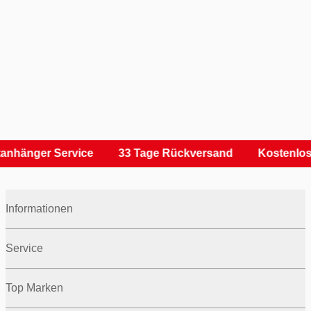
anhänger Service
33 Tage Rückversand
Kostenlos
Informationen
Service
Top Marken