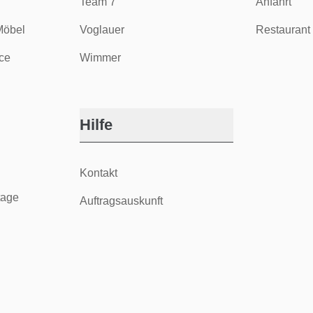
Team 7
Anfahrt
Möbel
Voglauer
Restaurant 
ce
Wimmer
Hilfe
Kontakt
tage
Auftragsauskunft