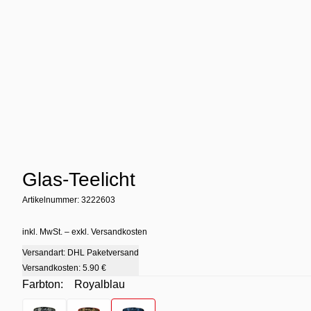
Glas-Teelicht
Artikelnummer: 3222603
inkl. MwSt. – exkl. Versandkosten
Versandart: DHL Paketversand
Versandkosten:
5.90 €
Farbton:
Royalblau
Farbton
- Khaki
Farbton
- Orange
Farbton
- Royalblau