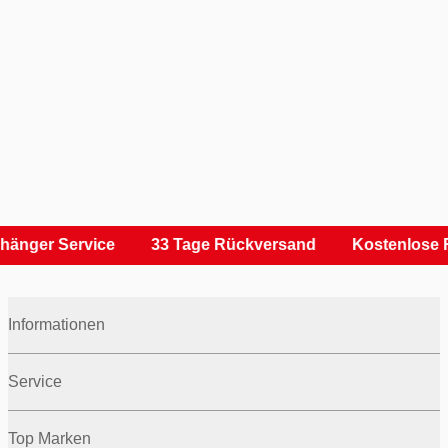
hänger Service
33 Tage Rückversand
Kostenlose 
Informationen
Service
Top Marken