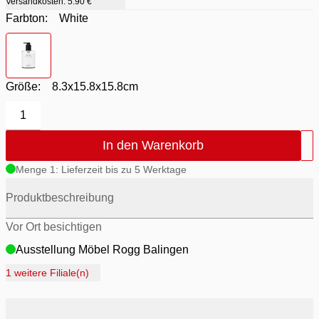
Versandkosten:
5.90 €
Farbton:
White
Farbton
- White
Größe:
8.3x15.8x15.8cm
1
In den Warenkorb
Menge 1: Lieferzeit bis zu 5 Werktage
Produktbeschreibung
Vor Ort besichtigen
Ausstellung Möbel Rogg Balingen
Ausstellung Rogg Discount Balingen
1 weitere Filiale(n)
Ausstellung Rogg & Roll Balingen
Ausstellung Rogg & Roll Reutlingen