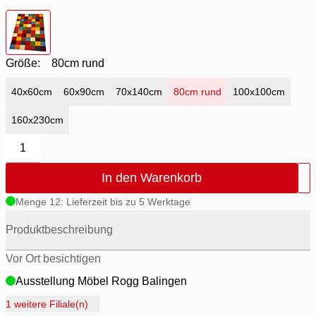
Farbton
- bunt
Größe:
80cm rund
40x60cm
60x90cm
70x140cm
80cm rund
100x100cm
160x230cm
1
In den Warenkorb
Menge 12: Lieferzeit bis zu 5 Werktage
Produktbeschreibung
Vor Ort besichtigen
Ausstellung Möbel Rogg Balingen
Ausstellung Rogg Discount Balingen
1 weitere Filiale(n)