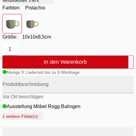
Versandkosten:
5.90 €
Farbton:
Pistachio
Farbton
- Pistachio
Farbton
- Toffee
Größe:
10x10x8,5cm
1
In den Warenkorb
Menge 9: Lieferzeit bis zu 5 Werktage
Produktbeschreibung
Vor Ort besichtigen
Ausstellung Möbel Rogg Balingen
Ausstellung Rogg Discount Balingen
1 weitere Filiale(n)
Ausstellung Rogg & Roll Balingen
Ausstellung Rogg & Roll Reutlingen