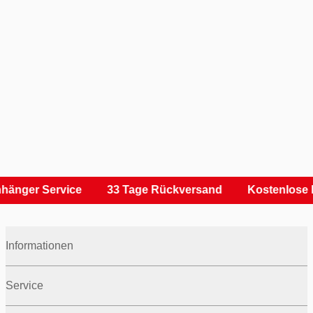
hänger Service
33 Tage Rückversand
Kostenlose 
Informationen
Service