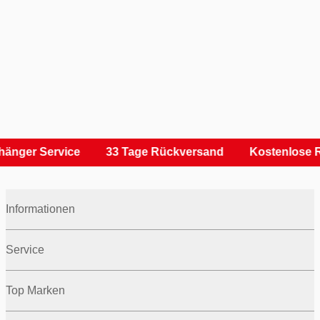
änger Service
33 Tage Rückversand
Kostenlose R
Informationen
Service
Top Marken