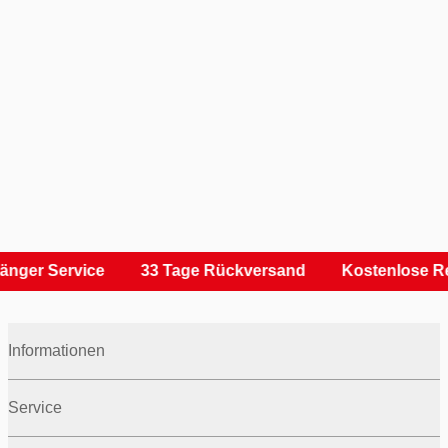
nger Service
33 Tage Rückversand
Kostenlose Re
Informationen
Service