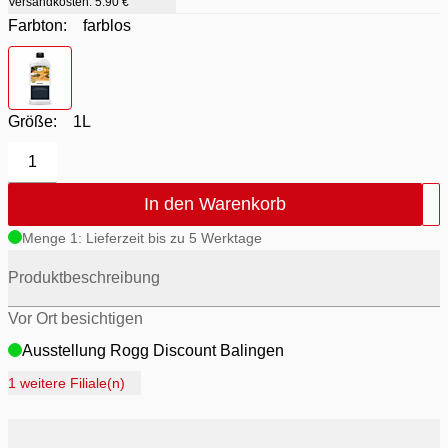
Versandkosten:
5.90 €
Farbton:
farblos
Farbton
- farblos
Größe:
1L
1
In den Warenkorb
Menge 1: Lieferzeit bis zu 5 Werktage
Produktbeschreibung
Vor Ort besichtigen
Ausstellung Rogg Discount Balingen
Ausstellung Möbel Rogg Balingen
1 weitere Filiale(n)
Ausstellung Rogg & Roll Balingen
Ausstellung Rogg & Roll Reutlingen