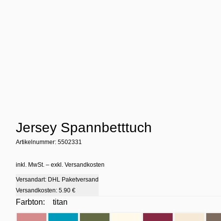
Jersey Spannbetttuch
Artikelnummer: 5502331
inkl. MwSt. – exkl. Versandkosten
Versandart: DHL Paketversand
Versandkosten:
5.90 €
Farbton:
titan
Farbton
- altrose
Farbton
- aqua
Farbton
- bambus
Farbton
- beige
Farbton
- bordeaux
Farbton
- ecr
Far