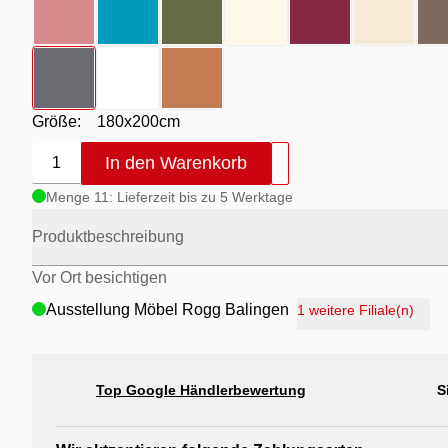
Farbton
- titan
Farbton
- weiß
Farbton
- zimt
Größe:
180x200cm
In den Warenkorb
1
Menge 11: Lieferzeit bis zu 5 Werktage
Produktbeschreibung
Vor Ort besichtigen
Ausstellung Möbel Rogg Balingen
1 weitere Filiale(n)
Ausstellung Rogg Discount Balingen
Ausstellung Rogg & Roll Balingen
Top Google Händlerbewertung
S
Ausstellung Rogg & Roll Reutlingen
Ausstellung Möbel Rogg Reutlingen