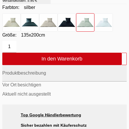
Versandkosten:
5.90 €
Farbton:
silber
Farbton
- natur
Farbton
- quarz
Farbton
- sand
Farbton
- schwarz
Farbton
- silber
Farbton
- weiß
Größe:
135x200cm
1
In den Warenkorb
Produktbeschreibung
Vor Ort besichtigen
Aktuell nicht ausgestellt
Top Google Händlerbewertung
Sicher bezahlen mit Käuferschutz