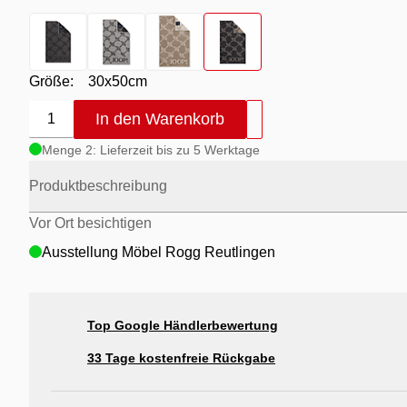
Farbton
- basalt
Farbton
- platin
Farbton
- sand
Farbton
- schiefer
Größe:
30x50cm
In den Warenkorb
1
Menge 2: Lieferzeit bis zu 5 Werktage
Produktbeschreibung
Vor Ort besichtigen
Ausstellung Möbel Rogg Reutlingen
Top Google Händlerbewertung
33 Tage kostenfreie Rückgabe