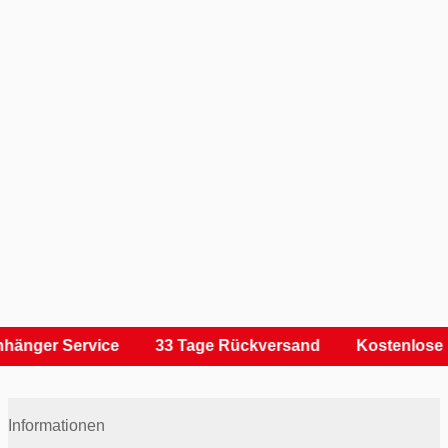
hänger Service
33 Tage Rückversand
Kostenlose 
Informationen