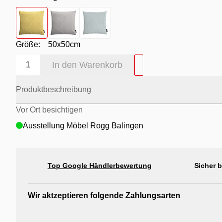
Farbton
- gelb
Farbton
- grau
Farbton
- mint
Größe:
50x50cm
In den Warenkorb
1
Produktbeschreibung
Vor Ort besichtigen
Ausstellung Möbel Rogg Balingen
Top Google Händlerbewertung
Sicher 
Wir aktzeptieren folgende Zahlungsarten