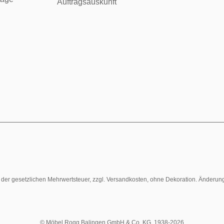
Auftragsauskunft
l. der gesetzlichen Mehrwertsteuer, zzgl. Versandkosten, ohne Dekoration. Änderun
© Möbel Rogg Balingen GmbH & Co. KG. 1938-2026