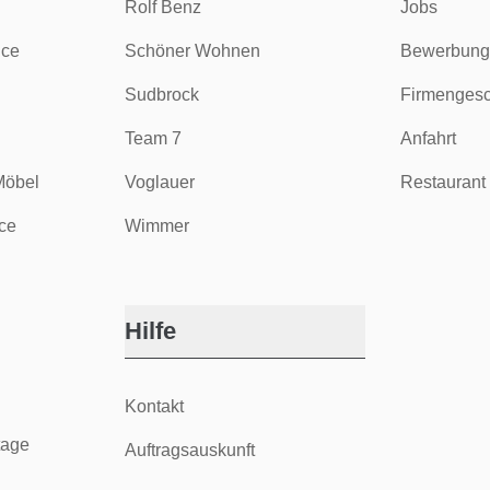
Rolf Benz
Jobs
ice
Schöner Wohnen
Bewerbung
Sudbrock
Firmengesc
Team 7
Anfahrt
Möbel
Voglauer
Restaurant 
ce
Wimmer
Hilfe
Kontakt
tage
Auftragsauskunft