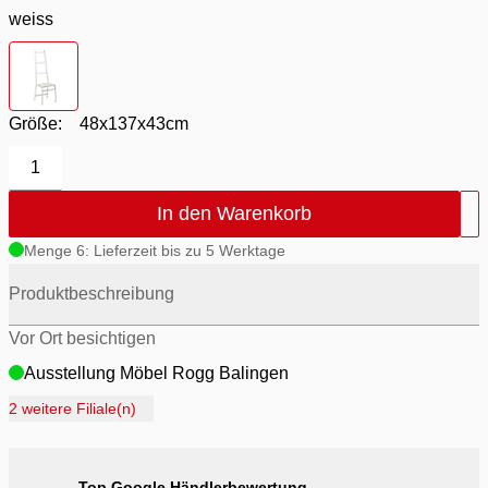
weiss
Farbton
- weiß / Sitzflächen MDF weiss / Gestell Metall weiss
Größe:
48x137x43cm
1
In den Warenkorb
Menge 6: Lieferzeit bis zu 5 Werktage
Produktbeschreibung
Vor Ort besichtigen
Ausstellung Möbel Rogg Balingen
Ausstellung Rogg Discount Balingen
2 weitere Filiale(n)
Ausstellung Rogg & Roll Balingen
Ausstellung Rogg & Roll Reutlingen
Top Google Händlerbewertung