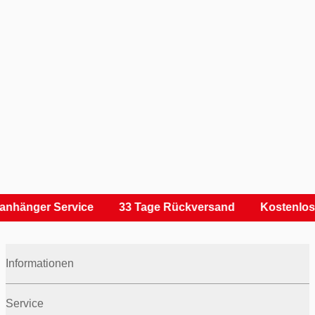
anhänger Service
33 Tage Rückversand
Kostenlos
Informationen
Service