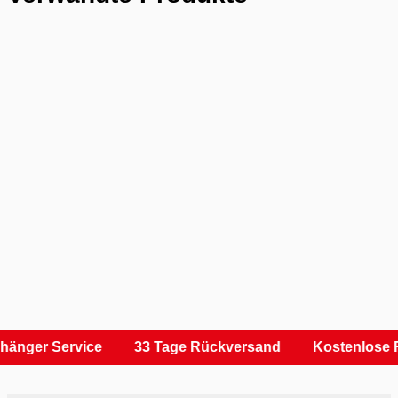
hänger Service
33 Tage Rückversand
Kostenlose 