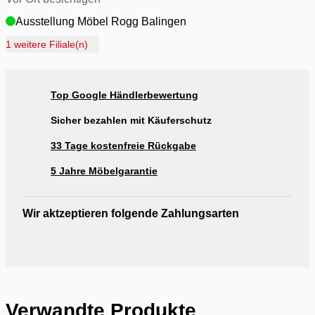
Ausstellung Möbel Rogg Balingen
Ausstellung Rogg Discount Balingen
1 weitere Filiale(n)
Ausstellung Rogg & Roll Balingen
Ausstellung Rogg & Roll Reutlingen
Top Google Händlerbewertung
Ausstellung Möbel Rogg Reutlingen
Sicher bezahlen mit Käuferschutz
33 Tage kostenfreie Rückgabe
5 Jahre Möbelgarantie
Wir aktzeptieren folgende Zahlungsarten
Verwandte Produkte