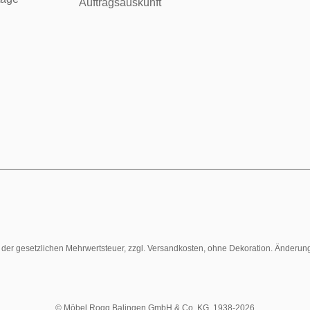
Auftragsauskunft
l. der gesetzlichen Mehrwertsteuer, zzgl. Versandkosten, ohne Dekoration. Änderun
© Möbel Rogg Balingen GmbH & Co. KG. 1938-2026