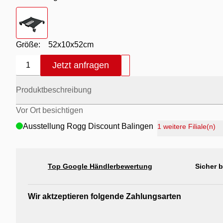
Farbton
- grau
Größe:
52x10x52cm
Jetzt anfragen
1
Produktbeschreibung
Vor Ort besichtigen
Ausstellung Rogg Discount Balingen
1 weitere Filiale(n)
Ausstellung Möbel Rogg Balingen
Ausstellung Rogg & Roll Balingen
Top Google Händlerbewertung
Sicher 
Ausstellung Rogg & Roll Reutlingen
Ausstellung Möbel Rogg Reutlingen
Wir aktzeptieren folgende Zahlungsarten