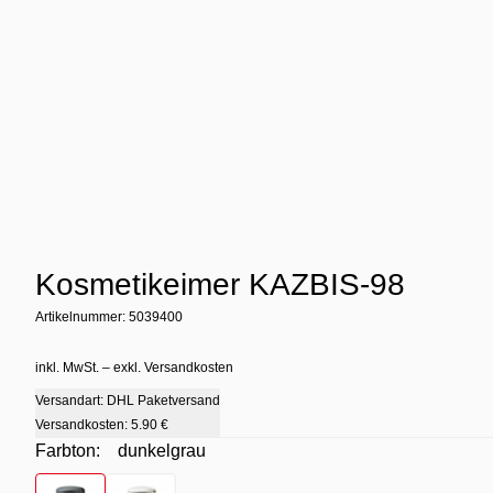
Kosmetikeimer KAZBIS-98
Artikelnummer: 5039400
inkl. MwSt. – exkl. Versandkosten
Versandart: DHL Paketversand
Versandkosten:
5.90 €
Farbton:
dunkelgrau
Farbton
- dunkelgrau
Farbton
- weiß