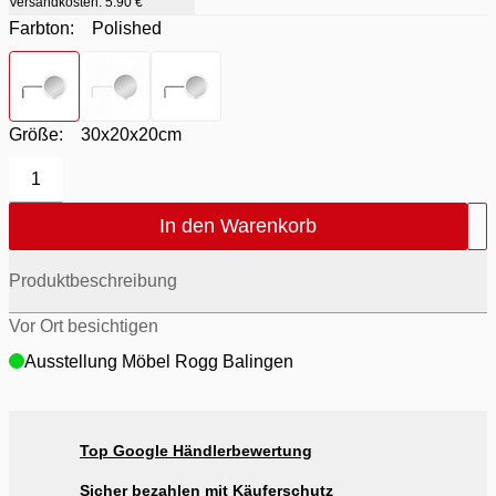
Versandkosten:
5.90 €
Farbton:
Polished
Farbton
- Polished
Farbton
- White
Farbton
- silber
Größe:
30x20x20cm
1
In den Warenkorb
Produktbeschreibung
Vor Ort besichtigen
Ausstellung Möbel Rogg Balingen
Top Google Händlerbewertung
Sicher bezahlen mit Käuferschutz