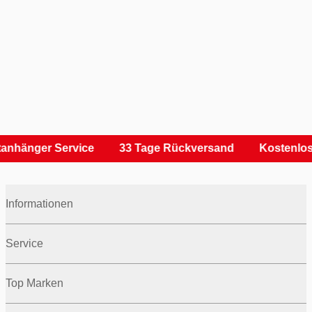
anhänger Service
33 Tage Rückversand
Kostenlos
Informationen
Service
Top Marken