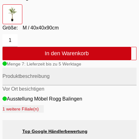
Farbton
- grün
Größe:
M / 40x40x90cm
1
In den Warenkorb
Menge 7: Lieferzeit bis zu 5 Werktage
Produktbeschreibung
Vor Ort besichtigen
Ausstellung Möbel Rogg Balingen
Ausstellung Rogg Discount Balingen
1 weitere Filiale(n)
Ausstellung Rogg & Roll Balingen
Ausstellung Rogg & Roll Reutlingen
Top Google Händlerbewertung
Ausstellung Möbel Rogg Reutlingen