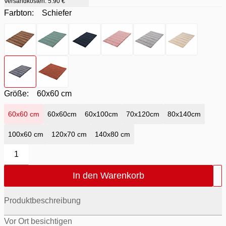
Versandkosten:
5.90 €
Farbton:
Schiefer
Farbton
- Kaschmir
Farbton
- Maledivia
Farbton
- Navy
Farbton
- Old Rose
Farbton
- Platin
Farbton
- Sandb
Farbton
- Schiefer
Farbton
- Terracotta
Größe:
60x60 cm
60x60 cm
60x60cm
60x100cm
70x120cm
80x140cm
100x60 cm
120x70 cm
140x80 cm
1
In den Warenkorb
Produktbeschreibung
Vor Ort besichtigen