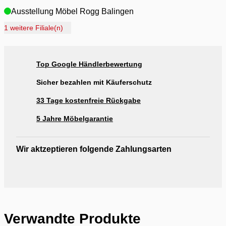
Ausstellung Möbel Rogg Balingen
Ausstellung Rogg Discount Balingen
1 weitere Filiale(n)
Ausstellung Rogg & Roll Balingen
Ausstellung Rogg & Roll Reutlingen
Top Google Händlerbewertung
Ausstellung Möbel Rogg Reutlingen
Sicher bezahlen mit Käuferschutz
33 Tage kostenfreie Rückgabe
5 Jahre Möbelgarantie
Wir aktzeptieren folgende Zahlungsarten
Verwandte Produkte