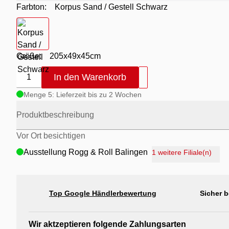
Farbton:
Korpus Sand / Gestell Schwarz
Farbton
- Korpus Sand / Gestell Schwarz
Größe:
205x49x45cm
In den Warenkorb
1
Menge 5: Lieferzeit bis zu 2 Wochen
Produktbeschreibung
Vor Ort besichtigen
Ausstellung Rogg & Roll Balingen
1 weitere Filiale(n)
Ausstellung Rogg Discount Balingen
Ausstellung Möbel Rogg Balingen
Top Google Händlerbewertung
Sicher b
Ausstellung Rogg & Roll Reutlingen
Ausstellung Möbel Rogg Reutlingen
Wir aktzeptieren folgende Zahlungsarten