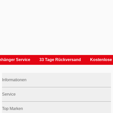
hänger Service
33 Tage Rückversand
Kostenlose 
Informationen
Service
Top Marken