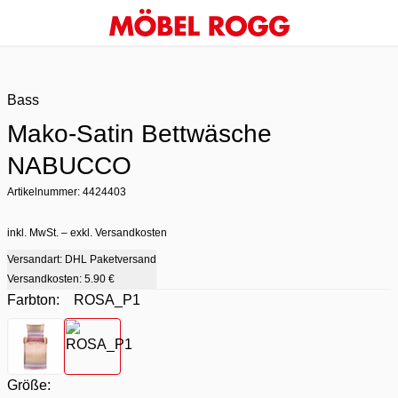
Bass
Mako-Satin Bettwäsche
NABUCCO
Artikelnummer: 4424403
inkl. MwSt. – exkl. Versandkosten
Versandart: DHL Paketversand
Versandkosten:
5.90 €
Farbton:
ROSA_P1
Farbton
- BEIGE_41
Farbton
- ROSA_P1
Größe: