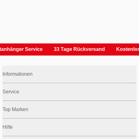
anhänger Service
33 Tage Rückversand
Kostenlos
Informationen
Service
Top Marken
Hilfe