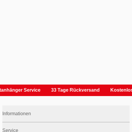
anhänger Service
33 Tage Rückversand
Kostenlos
Informationen
Service