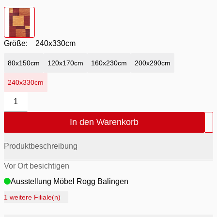
Farbton
- rot
Größe:
240x330cm
80x150cm
120x170cm
160x230cm
200x290cm
240x330cm
1
In den Warenkorb
Produktbeschreibung
Vor Ort besichtigen
Ausstellung Möbel Rogg Balingen
Ausstellung Rogg Discount Balingen
1 weitere Filiale(n)
Ausstellung Rogg & Roll Balingen