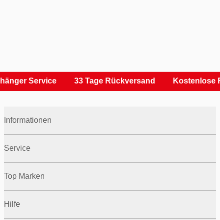
hänger Service
33 Tage Rückversand
Kostenlose 
Informationen
Service
Top Marken
Hilfe