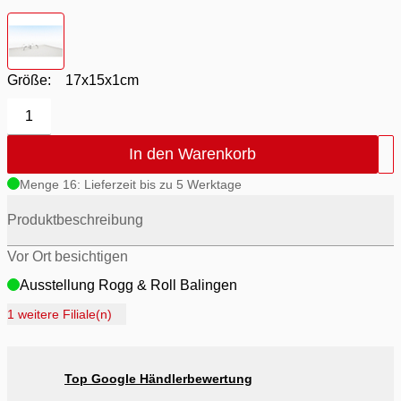
Farbton
- Weiß matt
Größe:
17x15x1cm
1
In den Warenkorb
Menge 16: Lieferzeit bis zu 5 Werktage
Produktbeschreibung
Vor Ort besichtigen
Ausstellung Rogg & Roll Balingen
Ausstellung Rogg Discount Balingen
1 weitere Filiale(n)
Ausstellung Möbel Rogg Balingen
Ausstellung Rogg & Roll Reutlingen
Top Google Händlerbewertung
Ausstellung Möbel Rogg Reutlingen