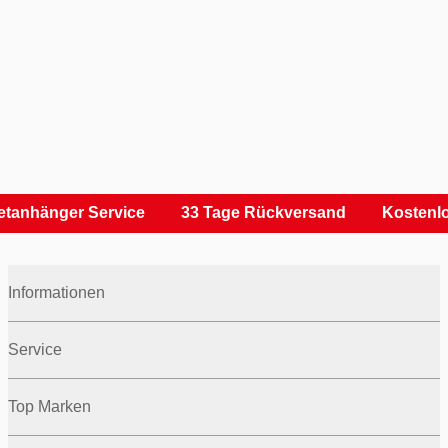
tanhänger Service
33 Tage Rückversand
Kostenlo
Informationen
Service
Top Marken